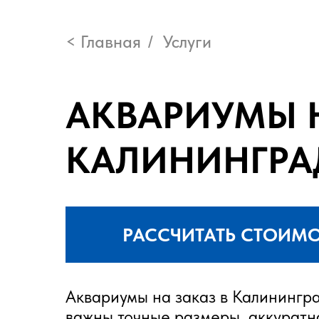
< Главная
Услуги
/
АКВАРИУМЫ Н
КАЛИНИНГРА
РАССЧИТАТЬ СТОИМ
Аквариумы на заказ в Калинингра
важны точные размеры, аккуратн