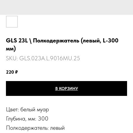
GLS 23L \ Полкодержатель (левый, L-300
мм)
SKU:
GLS.023A.L.9016MU.25
220
₽
В КОРЗИНУ
Цвет: белый муар
Глубина, мм: 300
Полкодержатель: левый