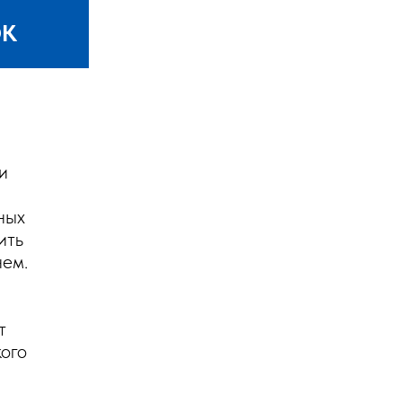
ОК
и
ных
ить
нем.
т
кого