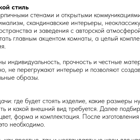
кой стиль
кирпичными стенами и открытыми коммуникациям
имализм, скандинавские интерьеры, неоклассику
странства и заведения с авторской атмосферой
ать главным акцентом комнаты, а целый компле
я.
ны индивидуальность, прочность и честные мате
но, не перегружают интерьер и позволяют созда
льные образы.
чи: где будет стоять изделие, какие размеры н
ть и какой внешний вид требуется. Далее подби
цвет, форма и комплектация. После изготовления
это необходимо.
как простые, так и нестандартные идеи для ча