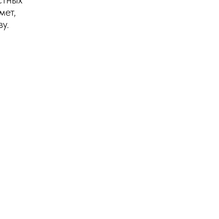
мет,
у.