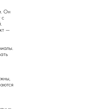
и. Он
 с
.
кт —
риалы.
вать
ужны,
раются
стных