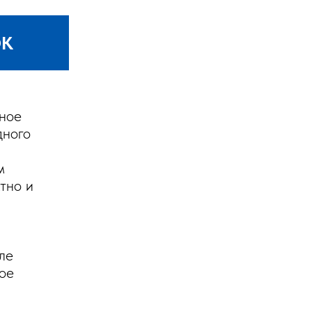
ОК
нное
дного
м
тно и
ле
кое