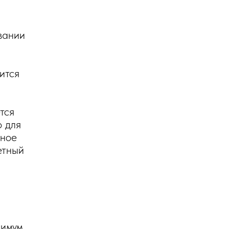
вании
ится
тся
 для
вное
етный
симум