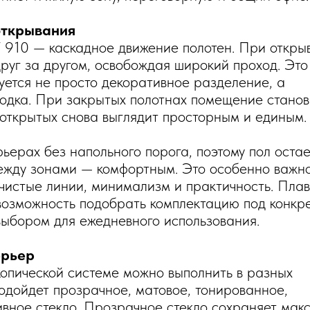
открывания
 910 — каскадное движение полотен. При откры
руг за другом, освобождая широкий проход. Это
уется не просто декоративное разделение, а
одка. При закрытых полотнах помещение станов
открытых снова выглядит просторным и единым.
ьерах без напольного порога, поэтому пол остае
ежду зонами — комфортным. Это особенно важно
чистые линии, минимализм и практичность. Пла
возможность подобрать комплектацию под конкр
ыбором для ежедневного использования.
ерьер
опической системе можно выполнить в разных
одойдет прозрачное, матовое, тонированное,
ивное стекло. Прозрачное стекло сохраняет мак