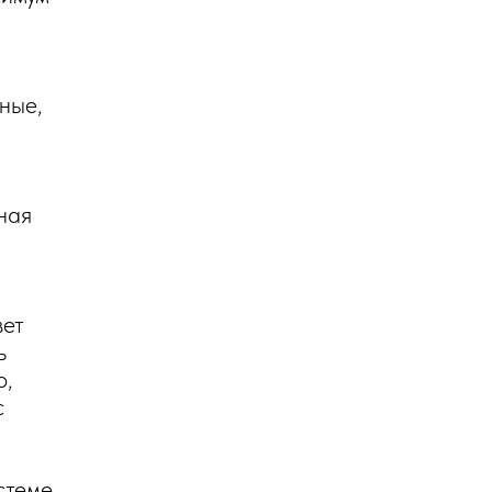
ные,
ная
вет
ь
о,
с
стеме