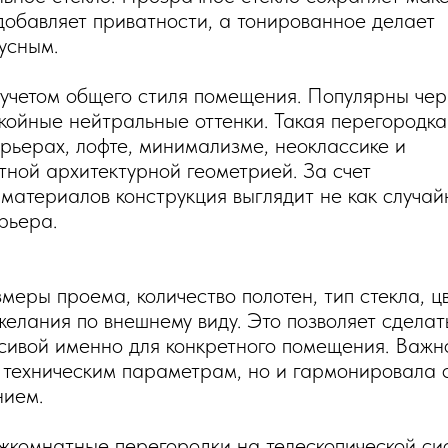
 добавляет приватности, а тонированное делает
усным.
учетом общего стиля помещения. Популярны чер
окойные нейтральные оттенки. Такая перегородка
рьерах, лофте, минимализме, неоклассике и
тной архитектурной геометрией. За счет
материалов конструкция выглядит не как случай
рьера.
0
еры проема, количество полотен, тип стекла, ц
елания по внешнему виду. Это позволяет сделат
сивой именно для конкретного помещения. Важн
о техническим параметрам, но и гармонировала 
нием.
комнатные перегородки на телескопической си