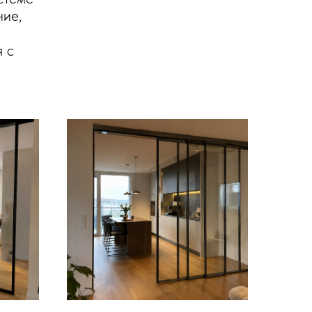
ние,
я с